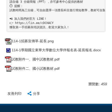
請自備 3 分鐘簡報（PPT），亦可參考中心提供的教材

⏱️ 提醒：

試教時間為三分鐘，可自由選擇一項擅長科目進行簡短教學，教材可自製或採用
📲 加入我們的官方 LINE！

👉 
https://lin.ee/cDCHACY
獲取第一手招募與培訓資訊，歡迎大家加入！
114-1招募宣傳單-延長.png
114-1學期國立東華大學數位大學伴報名表-延長報名.docx
試教附件一、國中試教教材.pdf
試教附件二、國小試教教材.pdf
瀏覽數:
459
友善列印
分享