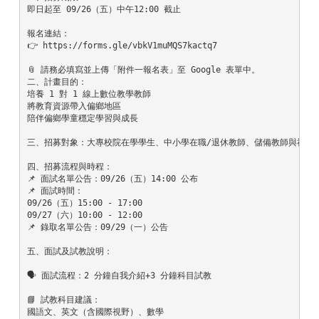
即日起至 09/26（五）中午12:00 截止

報名連結：

👉 
https://forms.gle/vbkV1muMQS7kactq7
📎 請務必填寫並上傳「附件一報名表」至 Google 表單中。

二、計畫目的：

培養 1 對 1 線上數位教學教師

將教育資源帶入偏鄉地區

陪伴偏鄉學童穩定學習與成長

三、招募對象：大專校院在學學生、中小學在職/退休教師、儲備教師與社會人
四、招募流程與時程：

📌 面試名單公告：09/26（五）14:00 公布

📌 面試時間：

09/26（五）15:00 - 17:00

09/27（六）10:00 - 12:00

📌 錄取名單公告：09/29（一）公告

五、面試及試教說明：

🗣️ 面試流程：2 分鐘自我介紹+3 分鐘科目試教

📘 試教科目建議：

國語文、英文（含國際視野）、數學
