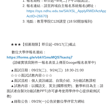
報名期程：即日起~9/9(二)下午15點結止。
報名連結：請至跨域自主報名系統報名(網址：
https://sys.ndhu.edu.tw/SA/XSL_ApplyRWD/ActApply.
ActID=26670
)
地點：教育學院C128講堂 (18:50開放報到)
★★★【招募期限】即日起~09/17(三)截止
數位大學伴報名連結：
https://forms.gle/vbkV1muMQS7kactq7
(請確實填寫附件一報名表並上傳至Googel報名表單中)
▲面試日期：09/23(二)、9/24(三) 18:30-21:00
☆☆☆面試試教內容☆☆☆
▲面試流程：個人資訊確認、自我介紹、3分鐘試教課程
▲試教內容：以國語文、英文(國際視野)、數學科目為主；請
面試
者自製3分鐘試教PPT(亦可參考使用學伴中心提供範例試
教)
▲錄取公告：09/29(一)公告於數位學伴官方網站